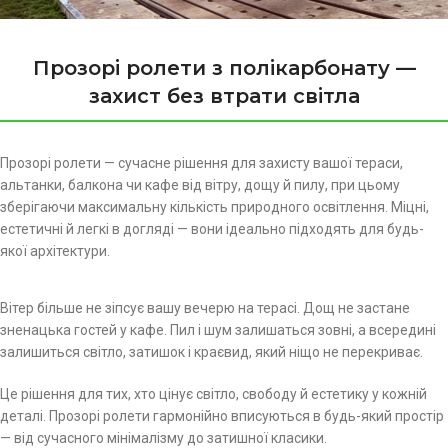
Прозорі ролети з полікарбонату —
захист без втрати світла
Прозорі ролети — сучасне рішення для захисту вашої тераси,
альтанки, балкона чи кафе від вітру, дощу й пилу, при цьому
зберігаючи максимальну кількість природного освітлення. Міцні,
естетичні й легкі в догляді — вони ідеально підходять для будь-
якої архітектури.
Вітер більше не зіпсує вашу вечерю на терасі. Дощ не застане
зненацька гостей у кафе. Пил і шум залишаться зовні, а всередині
залишиться світло, затишок і краєвид, який ніщо не перекриває.
Це рішення для тих, хто цінує світло, свободу й естетику у кожній
деталі. Прозорі ролети гармонійно вписуються в будь-який простір
— від сучасного мінімалізму до затишної класики.