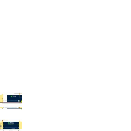
Автоматика
Автоматика для розпашних воріт
Автоматика для відкатних воріт
Автоматика для гаражних воріт
Інше
Шлагбауми
Прозорі ролети
Останні новини
Відкатні ворота прокладка кабелів
06.10.2021
Без коментарів
Хочете встановити автоматику на розпашні
ворота?