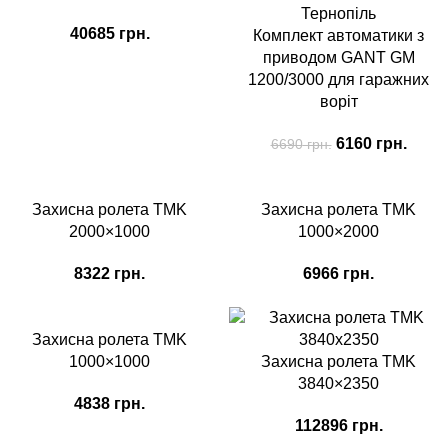
40685
грн.
Комплект автоматики з
приводом GANT GM
1200/3000 для гаражних
воріт
6160
грн.
6690
грн.
Захисна ролета TMK
Захисна ролета TMK
2000×1000
1000×2000
8322
грн.
6966
грн.
Захисна ролета TMK
1000×1000
Захисна ролета TMK
3840×2350
4838
грн.
112896
грн.