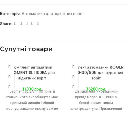
Категорія:
Автоматика для відкатних воріт
Share:
Супутні товари
Комплект автоматики
Комплект автоматики ROGER
SEGMENT SL 1100EA для
KIT BH30/805 для відкатних
відкатних воріт
воріт
11330
грн.
36200
грн.
Segment SL EA 1100 привід
Швидкісний інноваційний
італійського виробництва має
привід Roger BH30/805 з
приємний дизайн і міцний
безщітковим типом
корпус, завдяки якому вам не
електродвигуна. Призначений
варто турбуватися про погодні
для автоматизації воріт з вагою
стулки до 1000 кг на об’єктах з