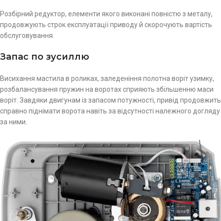
Розбірний редуктор, елементи якого виконані повністю з металу,
продовжують строк експлуатації приводу й скорочують вартість
обслуговування.
Запас по зусиллю
Висихання мастила в роликах, заледеніння полотна воріт узимку,
розбалансування пружин на воротах сприяють збільшенню маси
воріт. Завдяки двигунам із запасом потужності, привід продовжить
справно піднімати ворота навіть за відсутності належного догляду
за ними.