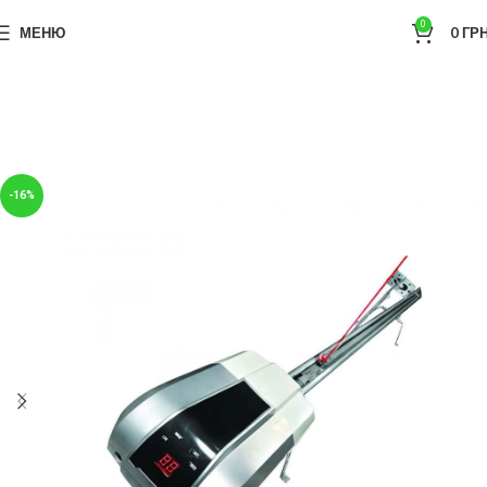
0
МЕНЮ
0
ГРН
-16%