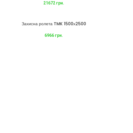
21672
грн.
Захисна ролета TMK 1500х2500
6966
грн.