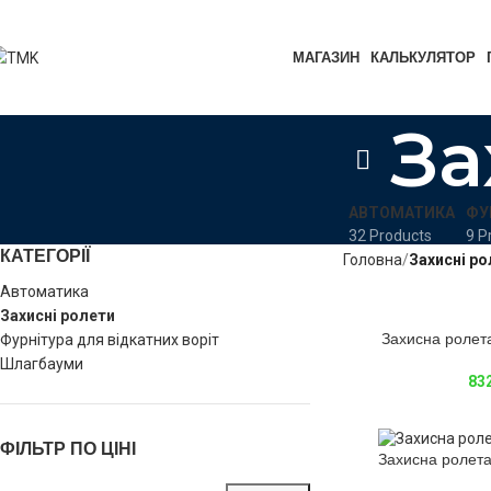
МАГАЗИН
КАЛЬКУЛЯТОР
За
АВТОМАТИКА
ФУ
32 Products
9 P
КАТЕГОРІЇ
Головна
Захисні ро
Автоматика
Захисні ролети
Захисна роле
Фурнітура для відкатних воріт
Шлагбауми
83
ФІЛЬТР ПО ЦІНІ
Захисна роле