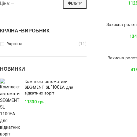
112
Ціна:
—
ФІЛЬТР
Захисна роле
КРАЇНА-ВИРОБНИК
134
Україна
(11)
Захисна роле
НОВИНКИ
41
Комплект автоматики
SEGMENT SL 1100EA для
відкатних воріт
11330
грн.