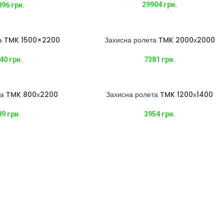
29904
грн.
896
грн.
та TMK 1500×2200
Захисна ролета TMK 2000х2000
40
грн.
7381
грн.
та TMK 800х2200
Захисна ролета TMK 1200х1400
89
грн.
3954
грн.