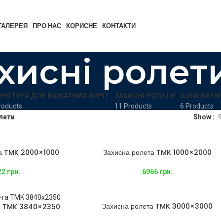
ГАЛЕРЕЯ
ПРО НАС
КОРИСНЕ
КОНТАКТИ
хисні ролет
РНІТУРА ДЛЯ ВІДКАТНИХ ВОРІТ
ЗАХИСНІ РОЛЕТИ
ШЛАГБАУМ
roducts
11 Products
6 Products
лети
Show
та TMK 2000×1000
Захисна ролета TMK 1000×2000
22
грн.
6966
грн.
Захисна ролета TMK 3000×3000
та TMK 3840×2350