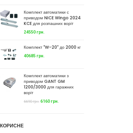
Комплект автоматики с
приводом NICE Wingo 2024
KCE для розпашних воріт
24550
грн.
Комплект "W–20" до 2000 кг
40685
грн.
Комплект автоматики з
приводом GANT GM
1200/3000 для гаражних
воріт
6160
грн.
6690
грн.
КОРИСНЕ