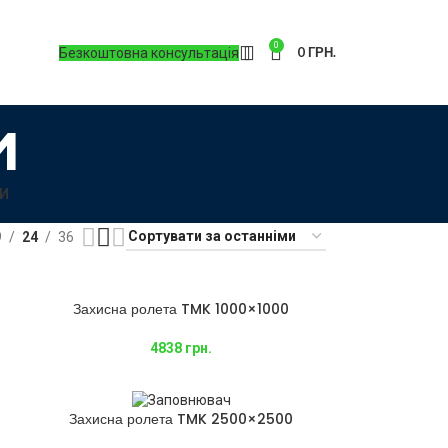
0
0
ГРН.
Безкоштовна консультація
и
И
9
24
36
Захисна ролета TMK 1000×1000
4838
грн.
Захисна ролета TMK 2500×2500