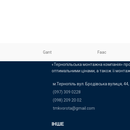
Gant
Faac
«Тернопільська монтажна компанія» про
оптимальними цінами, а також її монтаж
м.Тернопіль вул. Бродівська вулиця, 44, 
(097) 309 0228
(098) 209 20 02
tmkvorota@gmail.com
ІНШЕ