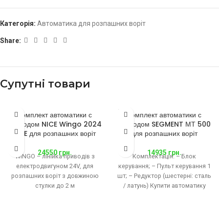
Категорія:
Автоматика для розпашних воріт
Share:
Супутні товари
SOLD
Комплект автоматики с
Комплект автоматики с
OUT
приводом NICE Wingo 2024
приводом SEGMENT МТ 500
KCE для розпашних воріт
для розпашних воріт
24550
грн.
14935
грн.
WINGO – лінійка приводів з
Комплектація: – Блок
електродвигуном 24V, для
керування; – Пульт керування 1
розпашних воріт з довжиною
шт; – Редуктор (шестерні: сталь
стулки до 2 м
/ латунь) Купити автоматику
(модель WINGO2024) і до 3,5
Segment MT 500 можна