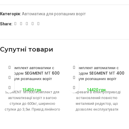
Категорія:
Автоматика для розпашних воріт
Share:
Супутні товари
Комплект автоматики с
Комплект автоматики с
приводом SEGMENT МТ 600
приводом SEGMENT МТ 400
для розпашних воріт
для розпашних воріт
15450
грн.
14420
грн.
SEGMENT MT600 комплект для
Переваги В електроприводі
автоматизації воріт з вагою
встановлений повністю
стулки до 600кг, шириною
металевий редуктор, що
стулки до 3,5м. Привід лінійного
дозволяє експлуатувати
типу 230В інтенсивність
пристрій в умовах різких
перепадів температур і при
сильних поривах