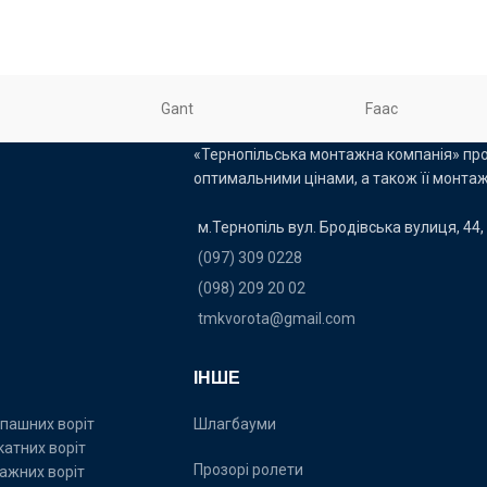
Gant
Faac
«Тернопільська монтажна компанія» про
оптимальними цінами, а також її монтаж
м.Тернопіль вул. Бродівська вулиця, 44, 
(097) 309 0228
(098) 209 20 02
tmkvorota@gmail.com
ІНШЕ
пашних воріт
Шлагбауми
катних воріт
Прозорі ролети
ажних воріт