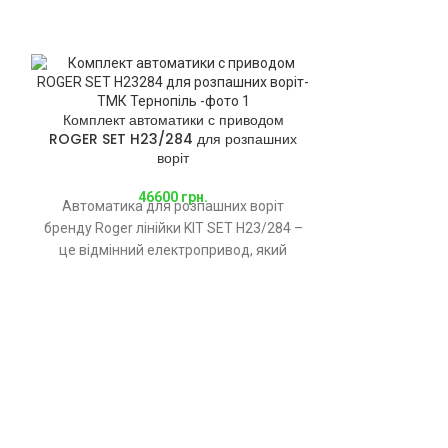
Комплект а
ROGER Monos
Комплект автоматики с приводом
роз
ROGER SET H23/284 для розпашних
воріт
Комплект
Електромехан
46600
грн.
Автоматика для розпашних воріт
2 шт – Блок уп
бренду Roger лінійки KIT SET H23/284 –
це відмінний електропривод, який
розрахований на середню
інтенсивність експлуатації,