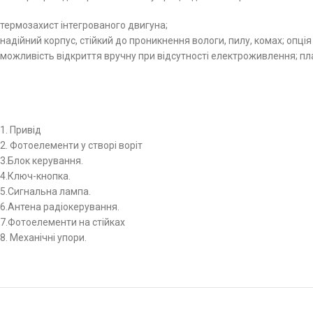
термозахист інтегрованого двигуна;
надійний корпус, стійкий до проникнення вологи, пилу, комах; опц
можливість відкриття вручну при відсутності електроживлення; пла
1. Привід
2. Фотоелементи у створі воріт
3.Блок керування.
4.Ключ-кнопка.
5.Сигнальна лампа.
6.Антена радіокерування.
7.Фотоелементи на стійках
8. Механічні упори.