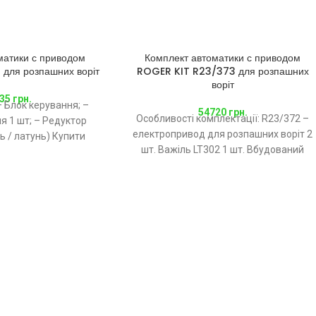
матики с приводом
Комплект автоматики с приводом
для розпашних воріт
ROGER KIT R23/373 для розпашних
воріт
35
грн.
 Блок керування; –
54720
грн.
Особливості комплектації: R23/372 –
я 1 шт; – Редуктор
електропривод для розпашних воріт 2
ль / латунь) Купити
шт. Важіль LT302 1 шт. Вбудований
ment MT 500 можна
кінцевий мікровимикач 1 шт.
H70/200AC/BOX