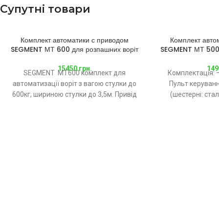
Супутні товари
Комплект автоматики с приводом
SOLD
Комплект авто
OUT
SEGMENT МТ 600 для розпашних воріт
SEGMENT МТ 500 
15450
грн.
149
SEGMENT MT600 комплект для
Комплектація: –
автоматизації воріт з вагою стулки до
Пульт керуванн
600кг, шириною стулки до 3,5м. Привід
(шестерні: ста
лінійного типу 230В інтенсивність
автоматику Seg