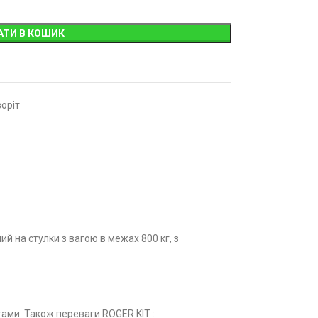
АТИ В КОШИК
оріт
 на стулки з вагою в межах 800 кг, з
ами. Також переваги ROGER KIT :