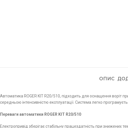
ОПИС
ДОД
Автоматика ROGER KIT R20/510, підходить для оснащення воріт при
середньою інтенсивністю експлуатації. Система легко програмуєтьс
Переваги автоматики ROGER KIT R20/510
Електропривід зберігає стабільну працездатність при знижених те