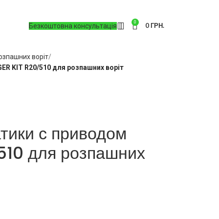
0
0
ГРН.
Безкоштовна консультація
озпашних воріт
R KIT R20/510 для розпашних воріт
тики с приводом
510 для розпашних